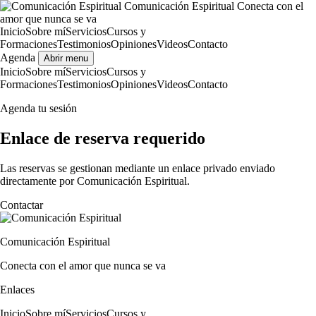
Comunicación Espiritual
Conecta con el
amor que nunca se va
Inicio
Sobre mí
Servicios
Cursos y
Formaciones
Testimonios
Opiniones
Videos
Contacto
Agenda
Abrir menu
Inicio
Sobre mí
Servicios
Cursos y
Formaciones
Testimonios
Opiniones
Videos
Contacto
Agenda tu sesión
Enlace de reserva requerido
Las reservas se gestionan mediante un enlace privado enviado
directamente por Comunicación Espiritual.
Contactar
Comunicación Espiritual
Conecta con el amor que nunca se va
Enlaces
Inicio
Sobre mí
Servicios
Cursos y