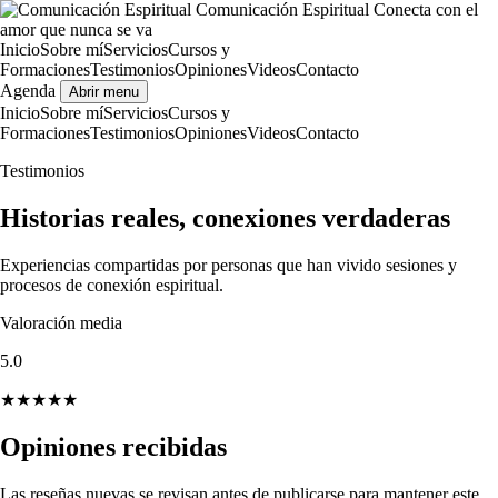
Comunicación Espiritual
Conecta con el
amor que nunca se va
Inicio
Sobre mí
Servicios
Cursos y
Formaciones
Testimonios
Opiniones
Videos
Contacto
Agenda
Abrir menu
Inicio
Sobre mí
Servicios
Cursos y
Formaciones
Testimonios
Opiniones
Videos
Contacto
Testimonios
Historias reales, conexiones verdaderas
Experiencias compartidas por personas que han vivido sesiones y
procesos de conexión espiritual.
Valoración media
5.0
★★★★★
Opiniones recibidas
Las reseñas nuevas se revisan antes de publicarse para mantener este