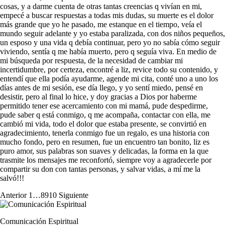
cosas, y a darme cuenta de otras tantas creencias q vivían en mi,
empecé a buscar respuestas a todas mis dudas, su muerte es el dolor
más grande que yo he pasado, me estanque en el tiempo, veía el
mundo seguir adelante y yo estaba paralizada, con dos niños pequeños,
un esposo y una vida q debía continuar, pero yo no sabía cómo seguir
viviendo, sentía q me había muerto, pero q seguía viva. En medio de
mi búsqueda por respuesta, de la necesidad de cambiar mi
incertidumbre, por certeza, encontré a liz, revice todo su contenido, y
entendí que ella podía ayudarme, agende mi cita, conté uno a uno los
días antes de mi sesión, ese día llego, y yo sentí miedo, pensé en
desistir, pero al final lo hice, y doy gracias a Dios por haberme
permitido tener ese acercamiento con mi mamá, pude despedirme,
pude saber q está conmigo, q me acompaña, contactar con ella, me
cambió mi vida, todo el dolor que estaba presente, se convirtió en
agradecimiento, tenerla conmigo fue un regalo, es una historia con
mucho fondo, pero en resumen, fue un encuentro tan bonito, liz es
puro amor, sus palabras son suaves y delicadas, la forma en la que
trasmite los mensajes me reconfortó, siempre voy a agradecerle por
compartir su don con tantas personas, y salvar vidas, a mí me la
salvó!!!
Anterior
1
…
8
9
10
Siguiente
Comunicación Espiritual